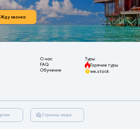
Жду звонка
О нас
Туры
FAQ
Горячие туры
Обучение
we.stock
урсии
Странны мира