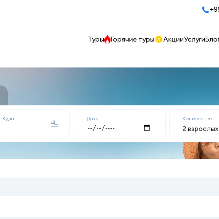
+9
Туры
Горячие туры
Акции
Услуги
Бло
Куда
Дата
Количество